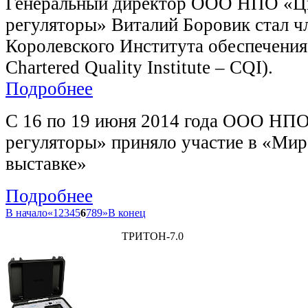
Генеральный директор ООО НПО «
регуляторы» Виталий Боровик стал ч
Королевского Института обеспечения
Chartered Quality Institute – CQI).
Подробнее
C 16 по 19 июня 2014 года ООО НП
регуляторы» приняло участие в «Ми
выставке»
Подробнее
В начало
«
1
2
3
4
5
6
7
8
9
»
В конец
ТРИТОН-7.0