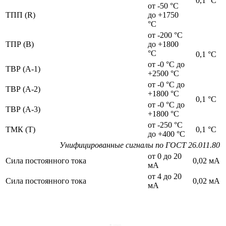
0,1 °С
от -50 °С
ТПП (R)
до +1750
°С
от -200 °С
ТПР (B)
до +1800
°С
0,1 °С
от -0 °С до
ТВР (A-1)
+2500 °С
от -0 °С до
ТВР (A-2)
+1800 °С
0,1 °С
от -0 °С до
ТВР (A-3)
+1800 °С
от -250 °С
ТМК (T)
0,1 °С
до +400 °С
Унифицированные сигналы по ГОСТ 26.011.80
от 0 до 20
Сила постоянного тока
0,02 мА
мА
от 4 до 20
Сила постоянного тока
0,02 мА
мА