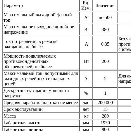
Ед.
Параметр
Значение
Изм.
Максимальный выходной фазный
А
до 500
ток
Максимальное выходное линейное
В
380
напряжение
Без у
Ток потребления в режиме
А
0,35
проти
ожидания, не более
систе
Мощность подключаемых
противоконденсатных
Вт
200
обогревателей, не более
Максимальный ток, допустимый для
Для а
выходных релейных сигнальных
А
5
напр
цепей
Дескретность задания мощности
%
1
нагрузки
Средняя наработка на отказ не менее
час
200 000
Срок эксплуатации
лет
15
Масса
кг
280
Габаритная высота
мм
1950
Габаритная ширина
мм
800