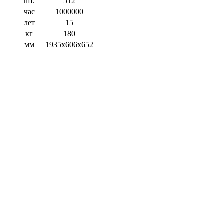
шт.
512
час
1000000
лет
15
кг
180
мм
1935х606х652