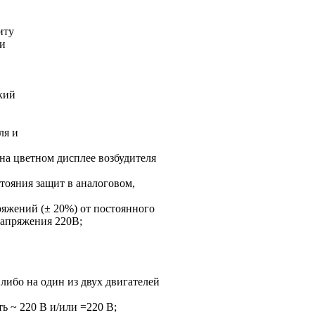
иту
 и
кий
ля и
на цветном дисплее возбудителя
тояния защит в аналоговом,
яжений (± 20%) от постоянного
напряжения 220В;
 либо на один из двух двигателей
ь ~ 220 В и/или =220 В;