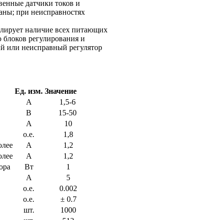
венные датчики токов и
аны; при неисправностях
ролирует наличие всех питающих
о блоков регулирования и
ый или неисправный регулятор
Ед. изм.
Значение
А
1,5-6
В
15-50
А
10
о.е.
1,8
олее
А
1,2
олее
А
1,2
ора
Вт
1
А
5
о.е.
0.002
о.е.
± 0.7
шт.
1000