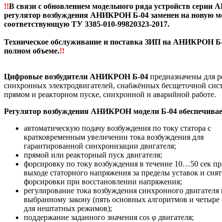
!!
В связи с обновлением модельного ряда устройств серии 
регулятор возбуждения АНИКРОН Б-04
заменен на новую
соответствующую ТУ 3385-010-99820323-2017.
Техническое обслуживание и поставка ЗИП на АНИКРОН Б
полном объеме.
!!
Цифровые возбудители АНИКРОН Б-04
предназначены для р
синхронных электродвигателей, снабжённых бесщеточной сист
прямом и реакторном пуске, синхронной и аварийной работе.
Регулятор возбуждения АНИКРОН модели Б-04 обеспечивае
автоматическую подачу возбуждения по току статора с
кратковременным увеличении тока возбуждения для
гарантированной синхронизации двигателя;
прямой или реакторный пуск двигателя;
форсировку по току возбуждения в течение 10…50 сек п
выходе статорного напряжения за пределы уставок и сня
форсировки при восстановлении напряжения;
регулирование тока возбуждения синхронного двигателя 
выбранному закону (пять основных алгоритмов и четыре 
для нештатных режимов);
поддержание заданного значения cos φ двигателя;