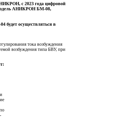
АНИКРОН, с 2023 года цифровой
 модель АНИКРОН БМ-08,
-04
будет осуществляться в
егулирования тока возбуждения
емой возбуждения типа БВУ, при
т:
ри
тие
по
-