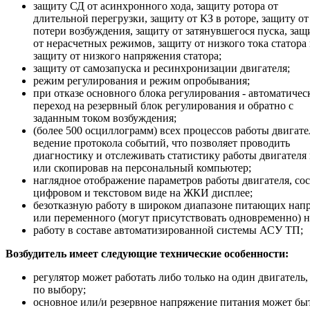
защиту СД от асинхронного хода, защиту ротора от
длительной перегрузки, защиту от КЗ в роторе, защиту от
потери возбуждения, защиту от затянувшегося пуска, защ
от нерасчетных режимов, защиту от низкого тока статора
защиту от низкого напряжения статора;
защиту от самозапуска и ресинхронизации двигателя;
режим регулирования и режим опробывания;
при отказе основного блока регулирования - автоматичес
переход на резервный блок регулирования и обратно с
заданным током возбуждения;
(более 500 осциллограмм) всех процессов работы двигате
ведение протокола событий, что позволяет проводить
диагностику и отслеживать статистику работы двигателя 
или скопировав на персональный компьютер;
наглядное отображение параметров работы двигателя, сос
цифровом и текстовом виде на ЖКИ дисплее;
безотказную работу в широком диапазоне питающих напр
или переменного (могут присутствовать одновременно) 
работу в составе автоматизированной системы АСУ ТП;
Возбудитель имеет следующие технические особенности:
регулятор может работать либо только на один двигатель,
по выбору;
основное или/и резервное напряжение питания может быт