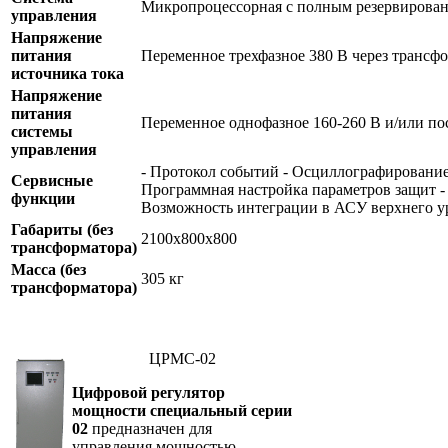
Микропроцессорная с полным резервирова
управления
Напряжение
питания
Переменное трехфазное 380 В через трансф
источника тока
Напряжение
питания
Переменное однофазное 160-260 В и/или по
системы
управления
- Протокол событий - Осциллографирование 
Сервисные
Программная настройка параметров защит -
функции
Возможность интеграции в АСУ верхнего у
Габариты (без
2100х800х800
трансформатора)
Масса (без
305 кг
трансформатора)
ЦРМС-02
Цифровой регулятор
мощности специальный серии
02
предназначен для
управления мощностью