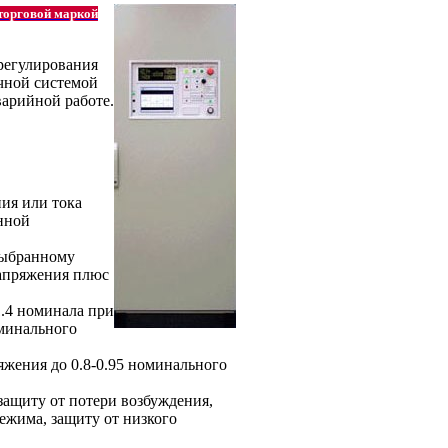
торговой маркой
регулирования
чной системой
варийной работе.
ия или тока
нной
выбранному
напряжения плюс
1.4 номинала при
оминального
жения до 0.8-0.95 номинального
 защиту от потери возбуждения,
режима, защиту от низкого