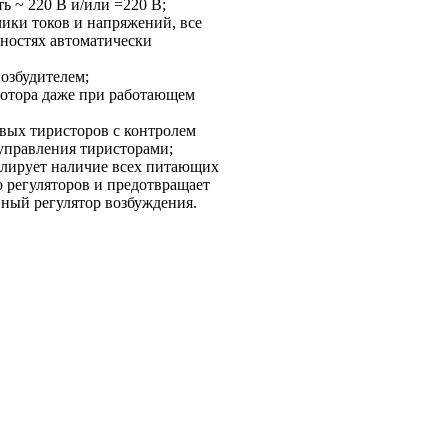
ь ~ 220 В и/или =220 В;
ики токов и напряжений, все
вностях автоматически
озбудителем;
 ротора даже при работающем
овых тиристоров с контролем
управления тиристорами;
ролирует наличие всех питающих
о регуляторов и предотвращает
ный регулятор возбуждения.