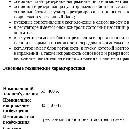
основное или/и резервное напряжение питания может быт
основной и резервный регулятор имеют собственные датч
основные блоки регулятора резервированы; при неиспра
подключается резервный блок;
пусковые сопротивления расположены в одном шкафу с в
в регуляторе имеется блок контроля состояния изоляции
двигателе;
в регуляторе имеется блок определения исправности сил
наличия, формы и правильности чередования импульсов 
регулятор имеет блок готовности к пуску, который конт
напряжений, а также исправность основного и резервног
включение двигателя на неподготовленный или неисправ
Основные технические характеристики:
Номинальный
50- 400 А
ток возбуждения
Номинальное
напряжение
30 – 500 В
возбуждения
Источник тока
Трехфазный тиристорный мостовой схемы
возбуждения
Система