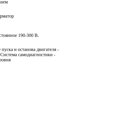
нием
орматор
стоянное 190-300 В.
пуска и останова двигателя -
 Система самодиагностики -
ровня