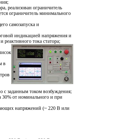
ния;
ра, реализован ограничитель
еется ограничитель минимального
его самозапуска и
оговой индикацией напряжения и
 и реактивного тока статора;
писок
м в
тров
но с заданным током возбуждения;
а 30% от номинального и при
тающих напряжений (~ 220 В или