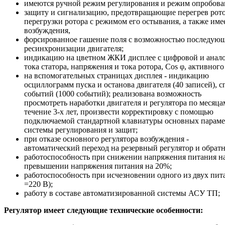
имеются ручной режим регулирования и режим опробова
защиту и сигнализацию, предотвращающие перегрев рото
перегрузки ротора с режимом его остывания, а также им
возбуждения,
форсированное гашение поля с возможностью последующ
ресинхронизации двигателя;
индикацию на цветном ЖКИ дисплее с цифровой и анал
тока статора, напряжения и тока ротора, Cos φ, активного
на вспомогательных страницах дисплея - индикацию
осциллограмм пуска и останова двигателя (40 записей), с
событий (1000 событий); реализована возможность
просмотреть наработки двигателя и регулятора по месяца
течение 3-х лет, произвести корректировку с помощью
подключаемой стандартной клавиатуры основных параме
системы регулирования и защит;
при отказе основного регулятора возбуждения -
автоматический переход на резервный регулятор и обрат
работоспособность при снижении напряжения питания н
превышении напряжения питания на 20%;
работоспособность при исчезновении одного из двух пи
=220 В);
работу в составе автоматизированной системы АСУ ТП;
Регулятор имеет следующие технические особенности: