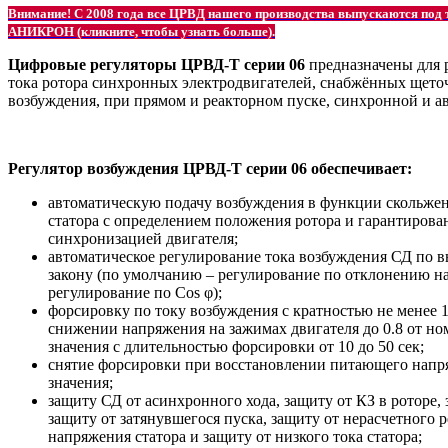
Внимание! С 2008 года все ЦРВД нашего производства выпускаются под 
АНИКРОН (кликните, чтобы узнать больше).
Цифровые регуляторы ЦРВД-Т серии 06
предназначены для 
тока ротора синхронных электродвигателей, снабжённых щето
возбуждения, при прямом и реакторном пуске, синхронной и а
Регулятор возбуждения ЦРВД-Т серии 06 обеспечивает:
автоматическую подачу возбуждения в функции скольжен
статора с определением положения ротора и гарантирова
синхронизацией двигателя;
автоматическое регулирование тока возбуждения СД по 
закону (по умолчанию – регулирование по отклонению 
регулирование по Cos φ);
форсировку по току возбуждения с кратностью не менее 
снижении напряжения на зажимах двигателя до 0.8 от н
значения с длительностью форсировки от 10 до 50 сек;
снятие форсировки при восстановлении питающего напря
значения;
защиту СД от асинхронного хода, защиту от КЗ в роторе,
защиту от затянувшегося пуска, защиту от нерасчетного 
напряжения статора и защиту от низкого тока статора;