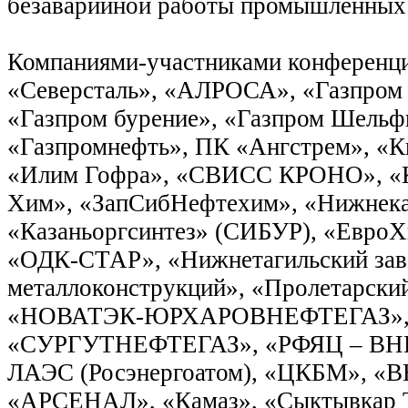
безаварийной работы промышленных 
Компаниями-участниками конференц
«Северсталь», «АЛРОСА», «Газпром
«Газпром бурение», «Газпром Шельф
«Газпромнефть», ПК «Ангстрем», «К
«Илим Гофра», «СВИСС КРОНО», «К
Хим», «ЗапСибНефтехим», «Нижнек
«Казаньоргсинтез» (СИБУР), «ЕвроХ
«ОДК-СТАР», «Нижнетагильский зав
металлоконструкций», «Пролетарский
«НОВАТЭК-ЮРХАРОВНЕФТЕГАЗ»
«СУРГУТНЕФТЕГАЗ», «РФЯЦ – ВНИ
ЛАЭС (Росэнергоатом), «ЦКБМ», 
«АРСЕНАЛ», «Камаз», «Сыктывкар Т