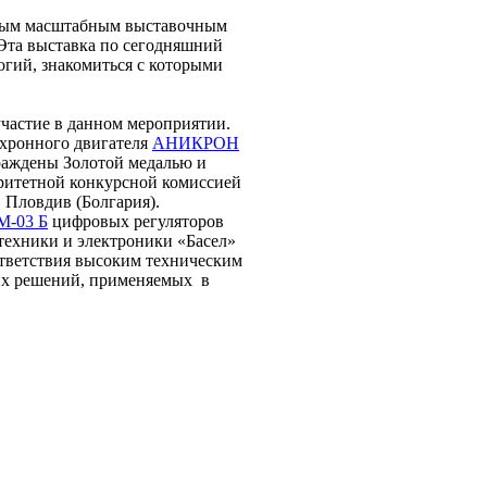
самым масштабным выставочным
 Эта выставка по сегодняшний
огий, знакомиться с которыми
частие в данном мероприятии.
хронного двигателя
АНИКРОН
раждены Золотой медалью и
ритетной конкурсной комиссией
 Пловдив (Болгария).
M-03 Б
цифровых регуляторов
ехники и электроники «Басел»
ответствия высоким техническим
их решений, применяемых в