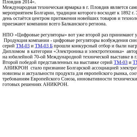
Пловдив 2014».
Международная техническая ярмарка в г. Пловдив является 
мероприятием Болгарии, традиции которого восходят к 1892 г.
день остаётся центром притяжения новейших товаров и технол
приезжают компании всего Балканского региона.
НПО «Цифровые регуляторы» вот уже второй раз принимают у
Продукция компании - цифровые регуляторы возбуждения син
серий
ТМ-03
и
TM-03 Б
прошли конкурсный отбор и были наг
Дипломом в категории «Электроника и электротехника» авто
на юбилейной 70-ой Международной технической выставке в г.
Второй победой представленных на выставке серий
ТМ-03
и
T
АНИКРОН стало признание Болгарской ассоциацией электрот
новизны и актуальности продукта для европейского рынка, со
требованиям Европейского Союза, инновативности техническ
готовых решениях АНИКРОН.