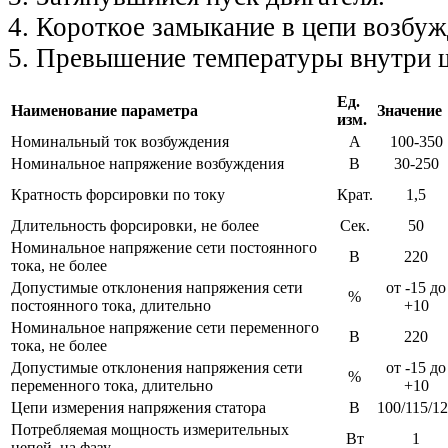
4. Короткое замыкание в цепи возбуж
5. Превышение температуры внутри ш
Ед.
Наименование параметра
Значение
изм.
Номинальный ток возбуждения
А
100-350
Номинальное напряжение возбуждения
В
30-250
Кратность форсировки по току
Крат.
1,5
Длительность форсировки, не более
Сек.
50
Номинальное напряжение сети постоянного
В
220
тока, не более
Допустимые отклонения напряжения сети
от -15 до
%
постоянного тока, длительно
+10
Номинальное напряжение сети переменного
В
220
тока, не более
Допустимые отклонения напряжения сети
от -15 до
%
переменного тока, длительно
+10
Цепи измерения напряжения статора
В
100/115/1
Потребляемая мощность измерительных
Вт
1
цепей, на фазу