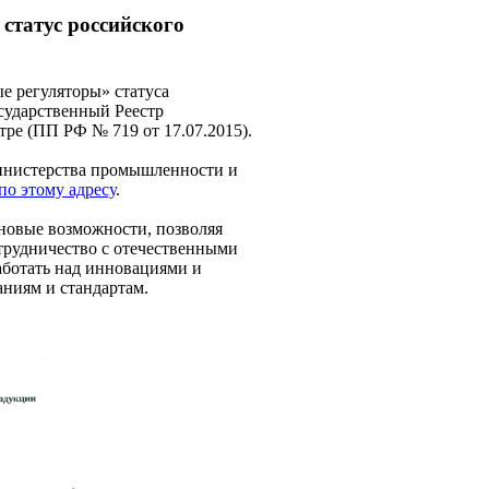
татус российского
 регуляторы» статуса
сударственный Реестр
ре (ПП РФ № 719 от 17.07.2015).
инистерства промышленности и
по этому адресу
.
новые возможности, позволяя
трудничество с отечественными
ботать над инновациями и
аниям и стандартам.