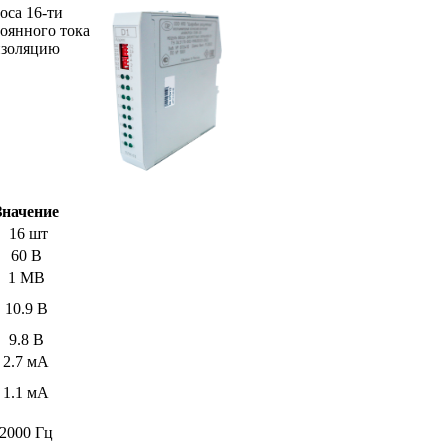
оса 16-ти
оянного тока
 изоляцию
Значение
16 шт
60 В
1 MB
10.9 В
9.8 В
2.7 мА
1.1 мА
2000 Гц