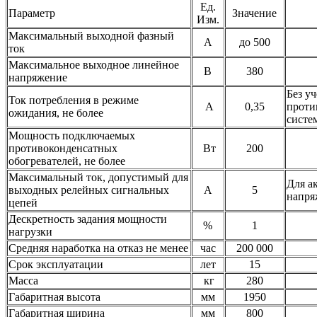
Ед.
Параметр
Значение
Изм.
Максимальный выходной фазный
А
до 500
ток
Максимальное выходное линейное
В
380
напряжение
Без у
Ток потребления в режиме
А
0,35
проти
ожидания, не более
систе
Мощность подключаемых
противоконденсатных
Вт
200
обогревателей, не более
Максимальный ток, допустимый для
Для а
выходных релейных сигнальных
А
5
напр
цепей
Дескретность задания мощности
%
1
нагрузки
Средняя наработка на отказ не менее
час
200 000
Срок эксплуатации
лет
15
Масса
кг
280
Габаритная высота
мм
1950
Габаритная ширина
мм
800