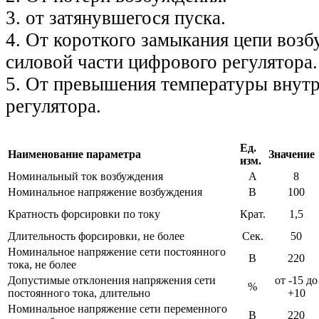
3. от затянувшегося пуска.
4. От короткого замыкания цепи воз
силовой части цифрового регулятора.
5. От превышения температуры внут
регулятора.
Ед.
Наименование параметра
Значение
изм.
Номинальный ток возбуждения
А
8
Номинальное напряжение возбуждения
В
100
Кратность форсировки по току
Крат.
1,5
Длительность форсировки, не более
Сек.
50
Номинальное напряжение сети постоянного
В
220
тока, не более
Допустимые отклонения напряжения сети
от -15 до
%
постоянного тока, длительно
+10
Номинальное напряжение сети переменного
В
220