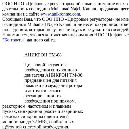
ООО НПО «Цифровые регуляторы» обращает внимание всех за
деятельность господина Muhamad Najeb Kannut, предлагающег
компании на сайте
www.anikronme.com
.
Сообщаем Вам, что ООО НПО «Цифровые регуляторы» не имее
господином Muhamad Najeb Kannut и не несет какую-либо отве
последствия, которые могут возникнуть в результате взаимодей
Напоминаем, что вся контактная информация НПО "Цифровые р
"Контакты"
данного сайта.
АНИКРОН ТМ-08
Цифровой регулятор
возбуждения синхронного
двигателя АНИКРОН ТМ-08
предназначен для питания
обмотки возбуждения ротора
и автоматического
регулирования тока
возбуждения при прямом,
реакторном, частотном и плавным
пусках, синхронной работе и аварийных
режимах синхронных двигателей
мощностью до 32 МВт, снабжённых
щёточной системой возбуждения.