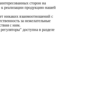
интересованных сторон на
о к реализации продукцию нашей
т никаких взаимоотношений с
тственность за нежелательные
ствия с ним.
егуляторы" доступна в разделе