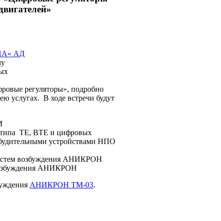
двигателей»
ИА» АД
му
ых
фровые регуляторы», подробно
ею услугах. В ходе встречи будут
М
й типа ТЕ, ВТЕ и цифровых
озбудительными устройствами НПО
систем возбуждения АНИКРОН
 возбуждения АНИКРОН
буждения
АНИКРОН ТМ-03
.