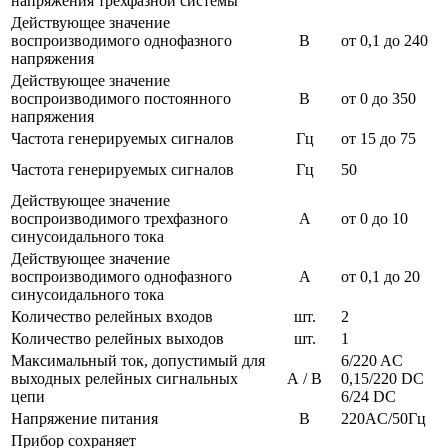
напряжения трехфазной системы
Действующее значение
воспроизводимого однофазного
В
от 0,1 до 240
напряжения
Действующее значение
воспроизводимого постоянного
В
от 0 до 350
напряжения
Частота генерируемых сигналов
Гц
от 15 до 75
Частота генерируемых сигналов
Гц
50
Действующее значение
воспроизводимого трехфазного
А
от 0 до 10
синусоидального тока
Действующее значение
воспроизводимого однофазного
А
от 0,1 до 20
синусоидального тока
Количество релейных входов
шт.
2
Количество релейных выходов
шт.
1
Максимальный ток, допустимый для
6/220 AC
выходных релейных сигнальных
А / В
0,15/220 DC
цепи
6/24 DC
Напряжение питания
В
220AC/50Гц
Прибор сохраняет